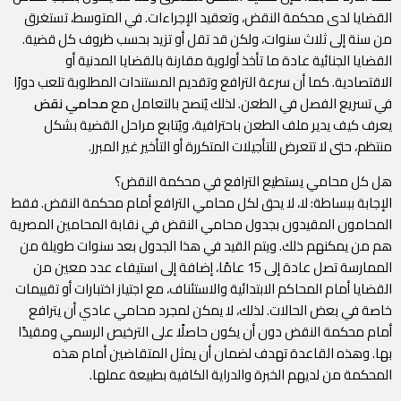
القضايا لدى محكمة النقض، وتعقيد الإجراءات. في المتوسط، تستغرق
من سنة إلى ثلاث سنوات، ولكن قد تقل أو تزيد بحسب ظروف كل قضية.
القضايا الجنائية عادة ما تأخذ أولوية مقارنة بالقضايا المدنية أو
الاقتصادية. كما أن سرعة الترافع وتقديم المستندات المطلوبة تلعب دورًا
في تسريع الفصل في الطعن. لذلك يُنصح بالتعامل مع
محامي نقض
يعرف كيف يدير ملف الطعن باحترافية، ويُتابع مراحل القضية بشكل
منتظم، حتى لا تتعرض للتأجيلات المتكررة أو التأخير غير المبرر.
هل كل محامي يستطيع الترافع في محكمة النقض؟
الإجابة ببساطة: لا، لا يحق لكل محامي الترافع أمام محكمة النقض. فقط
المحامون المقيدون بجدول محامي النقض في نقابة المحامين المصرية
هم من يمكنهم ذلك. ويتم القيد في هذا الجدول بعد سنوات طويلة من
الممارسة تصل عادة إلى 15 عامًا، إضافة إلى استيفاء عدد معين من
القضايا أمام المحاكم الابتدائية والاستئناف، مع اجتياز اختبارات أو تقييمات
خاصة في بعض الحالات. لذلك، لا يمكن لمجرد محامي عادي أن يترافع
أمام محكمة النقض دون أن يكون حاصلًا على الترخيص الرسمي ومقيدًا
بها. وهذه القاعدة تهدف لضمان أن يمثل المتقاضين أمام هذه
المحكمة من لديهم الخبرة والدراية الكافية بطبيعة عملها.