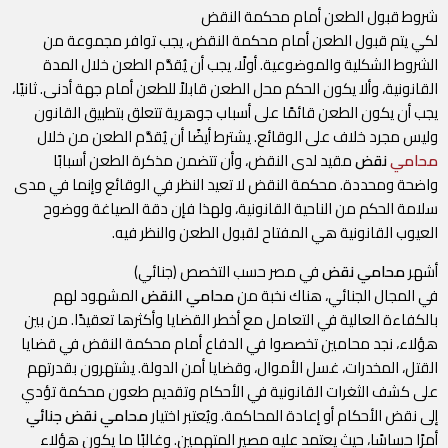
شروط قبول الطعن أمام محكمة النقض
لكي يتم قبول الطعن أمام محكمة النقض، يجب توافر مجموعة من
الشروط الشكلية والموضوعية. أولًا، يجب أن يُقدَّم الطعن خلال المدة
القانونية، وألا يكون الحكم محل الطعن قابلاً للطعن أمام جهة أدنى. ثانيًا،
يجب أن يكون الطعن قائمًا على أسباب جوهرية تتعلق بتطبيق القانون
وليس مجرد خلاف على الوقائع. يشترط أيضًا أن يُقدَّم الطعن من خلال
محامي
نقض
مقيد لدى النقض، وأن تتضمن مذكرة الطعن أسبابًا
واضحة ومحددة. محكمة النقض لا تعيد النظر في الوقائع وإنما في مدى
سلامة الحكم من الناحية القانونية، ولهذا فإن دقة الصياغة ووضوح
العيوب القانونية هي المفتاح لقبول الطعن والنظر فيه.
أشهر
محامي نقض
في مصر حسب التخصص (جنائي)
في المجال الجنائي، هناك نخبة من
محامي النقض
المشهود لهم
بالكفاءة العالية في التعامل مع أخطر القضايا وأكثرها تعقيدًا. من بين
هؤلاء، نجد محامين تخصصوا في الدفاع أمام محكمة النقض في قضايا
القتل، المخدرات، غسل الأموال، وقضايا أمن الدولة. يشتهرون بقدرتهم
على كشف الثغرات القانونية في الأحكام وتقديم طعون محكمة تؤدي
إلى نقض الأحكام أو إعادة المحاكمة. ويُعتبر اختيار
محامي نقض جنائي
أمرًا حساسًا، حيث يعتمد عليه مصير المتهمين. وغالبًا ما يكون هؤلاء