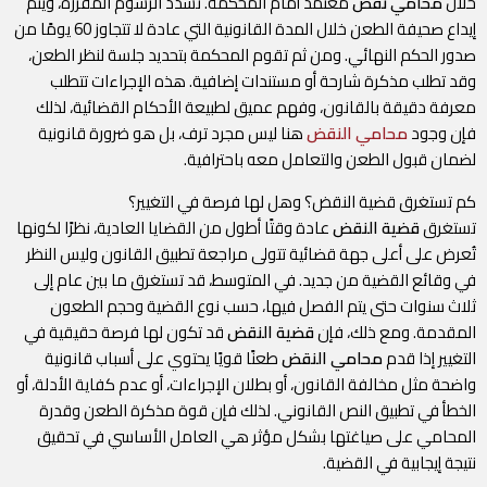
خلال
محامي نقض
معتمد أمام المحكمة. تُسدد الرسوم المقررة، ويتم
إيداع صحيفة الطعن خلال المدة القانونية التي عادة لا تتجاوز 60 يومًا من
صدور الحكم النهائي. ومن ثم تقوم المحكمة بتحديد جلسة لنظر الطعن،
وقد تطلب مذكرة شارحة أو مستندات إضافية. هذه الإجراءات تتطلب
معرفة دقيقة بالقانون، وفهم عميق لطبيعة الأحكام القضائية، لذلك
فإن وجود
محامي النقض
هنا ليس مجرد ترف، بل هو ضرورة قانونية
لضمان قبول الطعن والتعامل معه باحترافية.
كم تستغرق قضية النقض؟ وهل لها فرصة في التغيير؟
تستغرق
قضية النقض
عادة وقتًا أطول من القضايا العادية، نظرًا لكونها
تُعرض على أعلى جهة قضائية تتولى مراجعة تطبيق القانون وليس النظر
في وقائع القضية من جديد. في المتوسط، قد تستغرق ما بين عام إلى
ثلاث سنوات حتى يتم الفصل فيها، حسب نوع القضية وحجم الطعون
المقدمة. ومع ذلك، فإن
قضية النقض
قد تكون لها فرصة حقيقية في
التغيير إذا قدم
محامي النقض
طعنًا قويًا يحتوي على أسباب قانونية
واضحة مثل مخالفة القانون، أو بطلان الإجراءات، أو عدم كفاية الأدلة، أو
الخطأ في تطبيق النص القانوني. لذلك فإن قوة مذكرة الطعن وقدرة
المحامي على صياغتها بشكل مؤثر هي العامل الأساسي في تحقيق
نتيجة إيجابية في القضية.