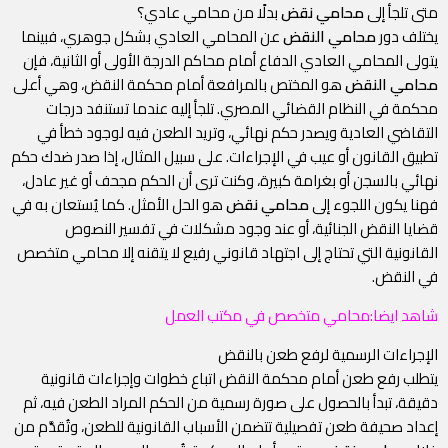
متى تلجأ إلى
محامي نقض
بدلًا من محامي عادي؟
يختلف دور
محامي النقض
عن المحامي العادي بشكل جوهري، فبينما
يتولى المحامي العادي الدفاع أمام محاكم الدرجة الأولى أو الثانية، فإن
محامي النقض
هو المختص بالمرافعة أمام محكمة النقض، وهي أعلى
محكمة في النظام القضائي المصري. تلجأ إليه عندما تستنفد درجات
التقاضي العادية ويصدر حكم نهائي، وتريد الطعن فيه لوجود خطأ في
تطبيق القانون أو عيب في الإجراءات. على سبيل المثال، إذا صدر ضدك حكم
نهائي بالسجن أو بغرامة كبيرة، وكنت ترى أن الحكم مجحف أو غير عادل،
فهنا يكون اللجوء إلى
محامي نقض
هو الحل الأمثل. كما يُستعان به في
قضايا النقض الجنائية، أو عند وجود مشكلات في تفسير النصوص
القانونية التي تحتاج إلى اجتهاد قانوني رفيع لا يتقنه إلا محامي متخصص
في النقض.
شاهد ايضا:
محامي متخصص في مكتب العمل
الإجراءات الرسمية لرفع طعن بالنقض
يتطلب رفع طعن أمام محكمة النقض اتباع خطوات وإجراءات قانونية
دقيقة، تبدأ بالحصول على صورة رسمية من الحكم المراد الطعن فيه، ثم
إعداد صحيفة طعن تفصيلية تتضمن الأسباب القانونية للطعن، وتُقدَّم من