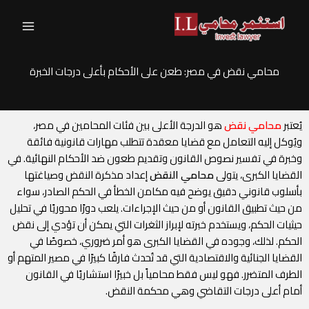
خطي
لى
لمحتوى
محامي نقض في مصر: طعن على الأحكام بأعلى درجات الخبرة
يُعتبر
محامي نقض
هو الدرجة الأعلى بين فئات المحامين في مصر،
ويُوكل إليه التعامل مع قضايا معقدة تتطلب مهارات قانونية فائقة
وخبرة في تفسير نصوص القانون وتقديم طعون ضد الأحكام النهائية. في
القضايا الكبرى، يتولى
محامي النقض
إعداد مذكرة النقض وصياغتها
بأسلوب قانوني دقيق يوضح فيه مكامن الخطأ في الحكم الصادر، سواء
من حيث تطبيق القانون أو من حيث الإجراءات. يلعب دورًا محوريًا في تحليل
حيثيات الحكم، ويستخدم خبرته لإبراز الثغرات التي يمكن أن تؤدي إلى نقض
الحكم. لذلك، وجوده في القضايا الكبرى هو أمر ضروري، خصوصًا في
القضايا الجنائية والاقتصادية التي قد تُحدث فارقًا كبيرًا في مصير المتهم أو
الطرف المتضرر. فهو ليس فقط محامياً بل خبيرًا استشاريًا في القانون
أمام أعلى درجات التقاضي وهي محكمة النقض.