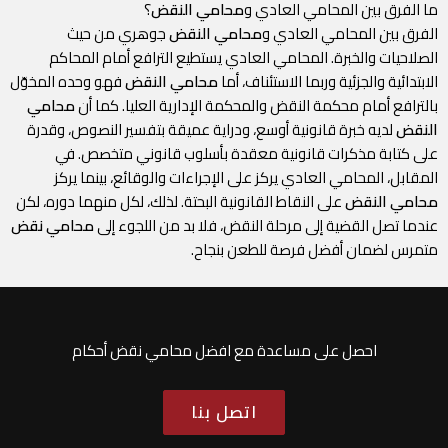
ما الفرق بين المحامي العادي و
محامي النقض
؟
الفرق بين المحامي العادي و
محامي النقض
جوهري من حيث
الصلاحيات والخبرة. المحامي العادي يستطيع الترافع أمام المحاكم
الابتدائية والجزئية وربما الاستئناف، أما
محامي النقض
فهو وحده المخوّل
بالترافع أمام محكمة النقض والمحكمة الإدارية العليا. كما أن
محامي
النقض
لديه خبرة قانونية أوسع، ودراية عميقة بتفسير النصوص، وقدرة
على كتابة مذكرات قانونية معقدة بأسلوب قانوني متخصص. في
المقابل، المحامي العادي يركز على الإجراءات والوقائع، بينما يركز
محامي النقض
على النقاط القانونية البحتة. لذلك، لكل منهما دوره، لكن
عندما تصل القضية إلى مرحلة النقض، فلا بد من اللجوء إلى
محامي نقض
متمرس لضمان أفضل فرصة للطعن بنجاح.
احصل على مساعدة مع افضل محامي نقض أحكام
اتصل بنا