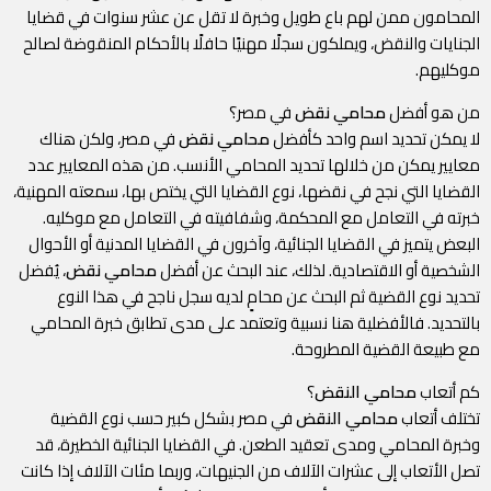
المحامون ممن لهم باع طويل وخبرة لا تقل عن عشر سنوات في قضايا
الجنايات والنقض، ويملكون سجلًا مهنيًا حافلًا بالأحكام المنقوضة لصالح
موكليهم.
من هو أفضل
محامي نقض
في مصر؟
لا يمكن تحديد اسم واحد كأفضل
محامي نقض
في مصر، ولكن هناك
معايير يمكن من خلالها تحديد المحامي الأنسب. من هذه المعايير عدد
القضايا التي نجح في نقضها، نوع القضايا التي يختص بها، سمعته المهنية،
خبرته في التعامل مع المحكمة، وشفافيته في التعامل مع موكليه.
البعض يتميز في القضايا الجنائية، وآخرون في القضايا المدنية أو الأحوال
الشخصية أو الاقتصادية. لذلك، عند البحث عن أفضل
محامي نقض
، يُفضل
تحديد نوع القضية ثم البحث عن محامٍ لديه سجل ناجح في هذا النوع
بالتحديد. فالأفضلية هنا نسبية وتعتمد على مدى تطابق خبرة المحامي
مع طبيعة القضية المطروحة.
كم أتعاب
محامي النقض
؟
تختلف أتعاب
محامي النقض
في مصر بشكل كبير حسب نوع القضية
وخبرة المحامي ومدى تعقيد الطعن. في القضايا الجنائية الخطيرة، قد
تصل الأتعاب إلى عشرات الآلاف من الجنيهات، وربما مئات الآلاف إذا كانت