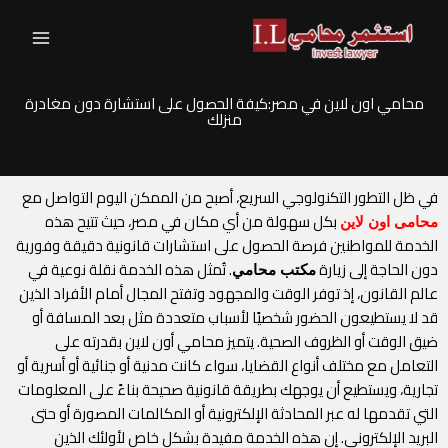
خطي
لى
لمحتوى
محامي اون لاين في مصر:كيفة الحصول على استشارة دون مغادرة
منزلك
في ظل التطور التكنولوجي السريع، أصبح من الممكن اليوم التواصل مع
بكل سهولة من أي مكان في مصر، حيث تتيح هذه
محامى اون لاين
الخدمة للمواطنين فرصة الحصول على استشارات قانونية دقيقة وفورية
دون الحاجة إلى زيارة
. تُمثل هذه الخدمة نقلة نوعية في
مكتب محامي
عالم القانون، إذ توفر الوقت والمجهود وتفتح المجال أمام الأفراد الذين
قد لا يستطيعون الحضور شخصيًا لأسباب متعددة مثل بعد المسافة أو
ضيق الوقت أو الظروف الصحية. يتميز محامي أون لاين بقدرته على
التعامل مع مختلف أنواع القضايا، سواء كانت مدنية أو جنائية أو أسرية أو
تجارية، ويستطيع أن يوجهك بطريقة قانونية صحيحة بناءً على المعلومات
التي تقدمها له عبر المحادثة الإلكترونية أو المكالمات المصورة أو حتى
البريد الإلكتروني. إن هذه الخدمة مفيدة بشكل خاص لأولئك الذين