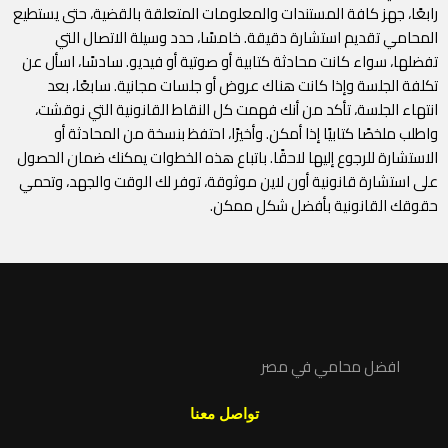
رابعًا، جهز كافة المستندات والمعلومات المتعلقة بالقضية، حتى يستطيع
المحامي تقديم استشارة دقيقة. خامسًا، حدد وسيلة الاتصال التي
تفضلها، سواء كانت محادثة كتابية أو صوتية أو فيديو. سادسًا، اسأل عن
تكلفة الجلسة وإذا كانت هناك عروض أو جلسات مجانية. سابعًا، بعد
انتهاء الجلسة، تأكد من أنك فهمت كل النقاط القانونية التي نوقشت،
واطلب ملخصًا كتابيًا إذا أمكن. وأخيرًا، احتفظ بنسخة من المحادثة أو
الاستشارة للرجوع إليها لاحقًا. باتباع هذه الخطوات يمكنك ضمان الحصول
على استشارة قانونية أون لاين موثوقة، توفر لك الوقت والجهد، وتحمي
حقوقك القانونية بأفضل شكل ممكن.
افضل محامي في مصر
تواصل معنا