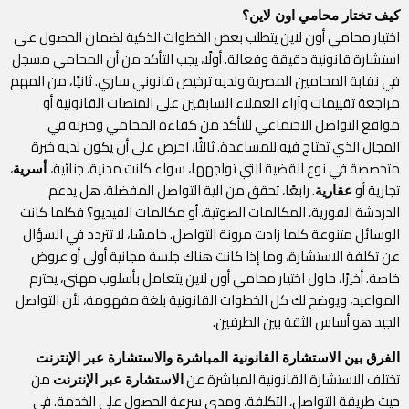
كيف تختار محامي اون لاين؟
اختيار محامي أون لاين يتطلب بعض الخطوات الذكية لضمان الحصول على
استشارة قانونية دقيقة وفعالة. أولًا، يجب التأكد من أن المحامي مسجل
في نقابة المحامين المصرية ولديه ترخيص قانوني ساري. ثانيًا، من المهم
مراجعة تقييمات وآراء العملاء السابقين على المنصات القانونية أو
مواقع التواصل الاجتماعي للتأكد من كفاءة المحامي وخبرته في
المجال الذي تحتاج فيه للمساعدة. ثالثًا، احرص على أن يكون لديه خبرة
متخصصة في نوع القضية التي تواجهها، سواء كانت مدنية، جنائية،
،
أسرية
تجارية أو
. رابعًا، تحقق من آلية التواصل المفضلة، هل يدعم
عقارية
الدردشة الفورية، المكالمات الصوتية، أو مكالمات الفيديو؟ فكلما كانت
الوسائل متنوعة كلما زادت مرونة التواصل. خامسًا، لا تتردد في السؤال
عن تكلفة الاستشارة، وما إذا كانت هناك جلسة مجانية أولى أو عروض
خاصة. أخيرًا، حاول اختيار محامي أون لاين يتعامل بأسلوب مهني، يحترم
المواعيد، ويوضح لك كل الخطوات القانونية بلغة مفهومة، لأن التواصل
الجيد هو أساس الثقة بين الطرفين.
الفرق بين الاستشارة القانونية المباشرة والاستشارة عبر الإنترنت
تختلف الاستشارة القانونية المباشرة عن
من
الاستشارة عبر الإنترنت
حيث طريقة التواصل، التكلفة، ومدى سرعة الحصول على الخدمة. في