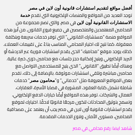
أفضل مواقع لتقديم استشارات قانونية أون لاين في مصر
توجد العديد من المواقع والمنصات الإلكترونية التي تقدم
خدمة
في مصر، والتي تضم مجموعة من
الاستشارات القانونية أون لاين
المحامين المعتمدين والمتخصصين في جميع فروع القانون. من أبرز هذه
المواقع منصة “مستشارك القانوني” التي توفر خدمات سريعة وبتكلفة
معقولة، كما تتيح لك اختيار المحامي المناسب بناءً على تقييمات العملاء.
كذلك يوجد موقع “محاميك” الذي يقدم استشارات فورية عبر الدردشة أو
البريد الإلكتروني ويتيح إمكانية حجز جلسات مع محامين ذوي خبرة عالية.
وهناك أيضًا تطبيق “القانوني” الذي يتيح للمستخدمين التواصل مع
محامين مباشرة وتلقي استشارات موثوقة. بالإضافة إلى ذلك، تقدم
بعض المواقع المعروفة مثل “خدماتي” و”
” خدمات
محامون مصر
شاملة تشمل كتابة العقود، المشورة في قضايا الأسرة، العقارات،
العمال، والشركات. توفر هذه المواقع أيضًا خيارات الدفع الإلكتروني،
وتسمح بتوثيق المحادثات لتكون مرجعًا قانونيًا لاحقًا. اختيارك لموقع
يقدم استشارات قانونية أون لاين في مصر يجب أن يعتمد على مصداقية
المحامين، مستوى الأمان، وتنوع الخدمات المقدمة.
شاهد ايضا:
رقم محامي في مصر