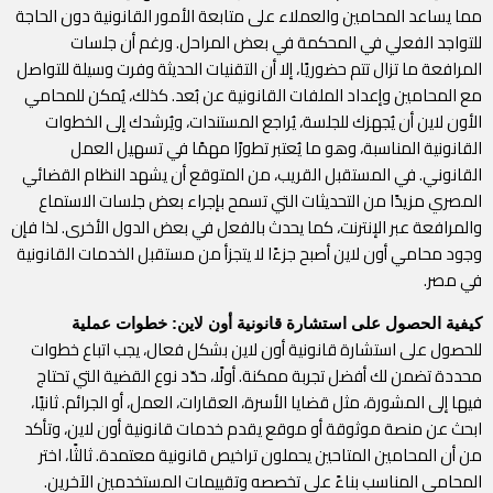
مما يساعد المحامين والعملاء على متابعة الأمور القانونية دون الحاجة
للتواجد الفعلي في المحكمة في بعض المراحل. ورغم أن جلسات
المرافعة ما تزال تتم حضوريًا، إلا أن التقنيات الحديثة وفرت وسيلة للتواصل
مع المحامين وإعداد الملفات القانونية عن بُعد. كذلك، يُمكن للمحامي
الأون لاين أن يُجهزك للجلسة، يُراجع المستندات، ويُرشدك إلى الخطوات
القانونية المناسبة، وهو ما يُعتبر تطورًا مهمًا في تسهيل العمل
القانوني. في المستقبل القريب، من المتوقع أن يشهد النظام القضائي
المصري مزيدًا من التحديثات التي تسمح بإجراء بعض جلسات الاستماع
والمرافعة عبر الإنترنت، كما يحدث بالفعل في بعض الدول الأخرى. لذا فإن
وجود محامي أون لاين أصبح جزءًا لا يتجزأ من مستقبل الخدمات القانونية
في مصر.
كيفية الحصول على استشارة قانونية أون لاين: خطوات عملية
للحصول على استشارة قانونية أون لاين بشكل فعال، يجب اتباع خطوات
محددة تضمن لك أفضل تجربة ممكنة. أولًا، حدّد نوع القضية التي تحتاج
فيها إلى المشورة، مثل قضايا الأسرة، العقارات، العمل، أو الجرائم. ثانيًا،
ابحث عن منصة موثوقة أو موقع يقدم خدمات قانونية أون لاين، وتأكد
من أن المحامين المتاحين يحملون تراخيص قانونية معتمدة. ثالثًا، اختر
المحامي المناسب بناءً على تخصصه وتقييمات المستخدمين الآخرين.