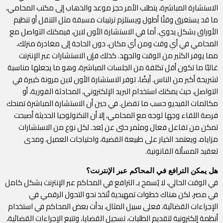
الاستشارة المباشرة، يتطلب الأمر حجز موعد والذهاب إلى مكتب المحامي،
ما قد يستغرق وقتًا أطول ويستلزم ترتيبات مسبقة مثل التنقل أو تنظيم
الأوراق بشكل يدوي. أما في الاستشارة الأون لاين، فيمكنك التواصل مع
المحامي في أي وقت ومن أي مكان، دون الحاجة إلى مغادرة منزلك،
مما يوفر الكثير من الوقت والجهد. كذلك فإن الاستشارات عبر الإنترنت
غالبًا ما تكون أقل تكلفة من الجلسات المباشرة، وهو ما يجعلها مناسبة
لشريحة أكبر من الناس. أيضًا، توفر الاستشارة الأون لاين مرونة كبيرة في
التواصل، حيث يمكنك استخدام البريد الإلكتروني، المحادثة الفورية، أو
مكالمات الفيديو حسب ما تفضل. في حين أن الاستشارة المباشرة تمنحك
فرصة اللقاء وجها لوجه مع المحامي، إلا أن التكنولوجيا الحديثة أصبحت
تمكن من تفاعل فعال ومثمر حتى عن بُعد. لكل نوع من الاستشارات
مزاياه، ويعتمد الخيار على طبيعة القضية، واحتياجات العميل، ومدى
تعقيد المسألة القانونية.
هل يمكن الترافع في المحاكم عبر الإنترنت؟
في الوقت الحالي، لا يُسمح بـ الترافع في المحاكم عبر الإنترنت بشكل كامل
في مصر، لكن هناك خطوات تمهيدية تُتخذ نحو التحول الرقمي في
الإجراءات القضائية، فعلى سبيل المثال، بدأت بعض المحاكم في استخدام
أنظمة إلكترونية لتقديم الطلبات، تسجيل القضايا، وتتبع الإجراءات القضائية،