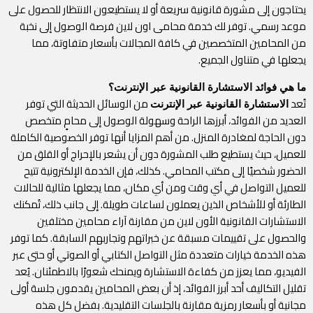
يحتاجون إلى مشورة قانونية سريعة أو لا يستطيعون الانتظار للحصول على
موعد رسمي. توفر لك خدمة محامى اون لاين فرصة الوصول إلى نخبة
من المحامين المتخصصين في كافة المجالات بأسعار متفاوتة، مما
يجعلها في متناول الجميع.
ما هي فوائد الاستشارة القانونية عبر الإنترنت؟
تُعد
من الوسائل الحديثة التي توفر
الاستشارة القانونية عبر الإنترنت
العديد من الفوائد، أبرزها الراحة وسهولة الوصول إلى محامٍ متخصص
دون الحاجة لمغادرة المنزل. من أهم المزايا أنها توفر الخصوصية الكاملة
للعميل، حيث يستطيع طلب المشورة دون أن يشعر بالإحراج أو القلق من
الحضور شخصيًا إلى مكتب المحامي. كذلك، فإن الخدمة الإلكترونية تتيح
للعميل التواصل في أي وقت ومن أي مكان، مما يجعلها مثالية للحالات
الطارئة أو للأشخاص الذين يعملون لساعات طويلة. إلى جانب ذلك، تُمكنك
الاستشارات القانونية الأون لاين من مقارنة آراء محامين مختلفين
والحصول على تقييمات مسبقة عن خبراتهم وتجاربهم السابقة. كما توفر
هذه الخدمة خيارات متعددة مثل التواصل الكتابي أو الصوتي أو حتى عبر
الفيديو، مما يعزز من كفاءة الاستشارة ويمنحك شعورًا بالاطمئنان. يُعد
تقليل التكاليف أحد أبرز الفوائد، إذ أن بعض المحامين يقدمون جلسة أولى
مجانية أو بأسعار رمزية مقارنة بالجلسات التقليدية. بفضل كل هذه