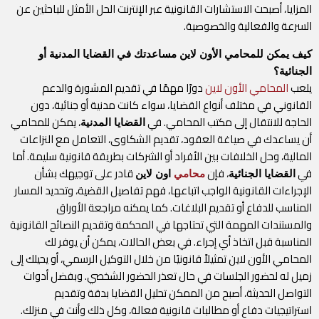
المزايا، أصبحت الاستشارات القانونية عبر الإنترنت الحل الأمثل للباحثين عن
السرعة والفعالية والخصوصية.
كيف يمكن للمحامي الأون لاين مساعدتك في القضايا المدنية أو
الجنائية؟
يلعب
المحامي الأون لاين
دورًا مهمًا في تقديم المشورة والدعم
القانوني في مختلف أنواع القضايا، سواء كانت مدنية أو جنائية، دون
الحاجة للانتقال إلى مكتب المحامي. في
، يمكن للمحامي
القضايا المدنية
أن يساعدك في صياغة العقود، تقديم الشكاوى، التعامل مع النزاعات
المالية، وحل الخلافات بين الأفراد أو الشركات بطريقة قانونية سليمة. أما
في
، فإن
قادر على توجيهك بشأن
القضايا الجنائية
محامي
اون لاين
الإجراءات القانونية الواجب اتباعها، فهم تفاصيل القضية، وتحديد المسار
المناسب للدفاع أو تقديم البلاغات. كما يمكنه مراجعة الأوراق
والمستندات المهمة التي تحتاجها في المحكمة وتقديم النصائح القانونية
المناسبة قبل اتخاذ أي إجراء. في بعض الحالات، يمكن أن يوفر لك
المحامي الأون لاين تمثيلاً قانونيًا من خلال التوكيل الرسمي، أو يحيلك إلى
زميل له لحضور الجلسات في حال تعذر الحضور الشخصي. وبفضل أدوات
التواصل الحديثة، أصبح من الممكن تحليل القضايا بدقة وتقديم
استراتيجيات دفاع أو مطالبات قانونية فعالة، وكل ذلك وأنت في منزلك.