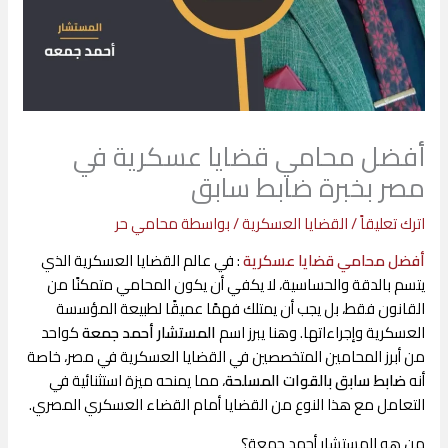
أفضل محامي قضايا عسكرية في
مصر بخبرة ضابط سابق
اترك تعليقاً
/
القضايا العسكرية
/ بواسطة
محامي حر
أفضل محامي قضايا عسكرية
: في عالم القضايا العسكرية الذي
يتسم بالدقة والحساسية، لا يكفي أن يكون المحامي متمكنًا من
القانون فقط، بل يجب أن يمتلك فهمًا عميقًا لطبيعة المؤسسة
العسكرية وإجراءاتها. وهنا يبرز اسم
المستشار أحمد جمعة
كواحد
من أبرز المحامين المتخصصين في القضايا العسكرية في مصر، خاصة
أنه
ضابط سابق بالقوات المسلحة
، مما يمنحه ميزة استثنائية في
التعامل مع هذا النوع من القضايا أمام
القضاء العسكري المصري
.
من هو المستشار أحمد جمعة؟