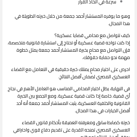
سرعة في اتخاذ القرار
وهو ما يوفره المستشار أحمد جمعة من خلال خبرته الطويلة في
هذا المجال.
كيف تتواصل مع محامي قضايا عسكرية؟
إذا كنت تواجه قضية عسكرية أو تحتاج إلى استشارة قانونية متخصصة،
فإن التواصل مع محامٍ بخبرة المستشار أحمد جمعة يمثل خطوة
مهمة نحو حماية حقوقك.
احرص على اختيار محامٍ يمتلك خبرة حقيقية في التعامل مع
القضاء
العسكري المصري
لضمان أفضل النتائج.
في النهاية، يظل اختيار المحامي المناسب هو العامل الأهم في نجاح
أي قضية، خاصة إذا كانت قضية عسكرية. ومع الجمع بين الخبرة
القانونية والخلفية العسكرية، يثبت المستشار أحمد جمعة أنه أحد
أفضل الخيارات في هذا المجال.
خبرته كضابط سابق ومعرفته العميقة بأحكام
قانون القضاء
العسكري المصري
تمنحه القدرة على تقديم دفاع قوي واحترافي