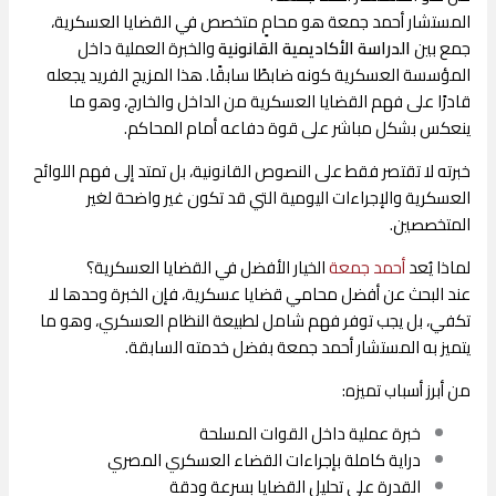
المستشار أحمد جمعة هو محامٍ متخصص في القضايا العسكرية،
جمع بين
الدراسة الأكاديمية القانونية
والخبرة العملية داخل
المؤسسة العسكرية كونه ضابطًا سابقًا. هذا المزيج الفريد يجعله
قادرًا على فهم القضايا العسكرية من الداخل والخارج، وهو ما
ينعكس بشكل مباشر على قوة دفاعه أمام المحاكم.
خبرته لا تقتصر فقط على النصوص القانونية، بل تمتد إلى فهم اللوائح
العسكرية والإجراءات اليومية التي قد تكون غير واضحة لغير
المتخصصين.
لماذا يُعد
أحمد جمعة
الخيار الأفضل في القضايا العسكرية؟
عند البحث عن أفضل محامي قضايا عسكرية، فإن الخبرة وحدها لا
تكفي، بل يجب توفر فهم شامل لطبيعة النظام العسكري، وهو ما
يتميز به المستشار أحمد جمعة بفضل خدمته السابقة.
من أبرز أسباب تميزه:
خبرة عملية داخل القوات المسلحة
دراية كاملة بإجراءات
القضاء العسكري المصري
القدرة على تحليل القضايا بسرعة ودقة