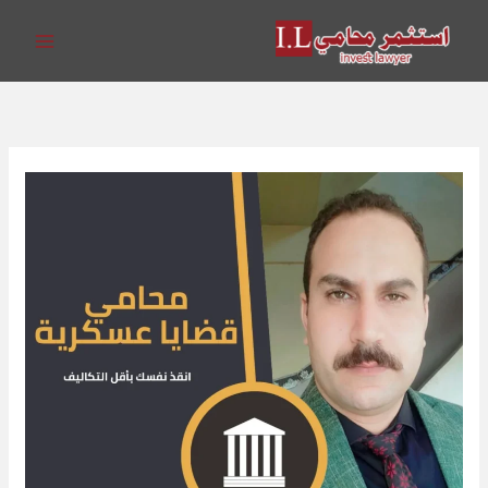
خطي
لى
لمحتوى