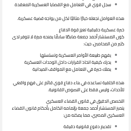
سجل قوي في التعامل مع القضايا العسكرية المعقدة
هذه العوامل تجعله خيارًا مثاليًا لكل من يواجه قضية عسكرية.
خبرة عسكرية حقيقية تعزز قوة الدفاع
كون المستشار أحمد جمعة ضابطًا سابقًا يمنحه ميزة لا تتوفر لدى
كثير من المحامين، حيث:
يفهم طبيعة الأوامر العسكرية وتسلسلها
يدرك كيفية اتخاذ القرارات داخل الوحدات العسكرية
يملك خبرة في التعامل مع المواقف الميدانية
هذه الخلفية تساعده في بناء دفاع قوي قائم على فهم واقعي
للأحداث، وليس فقط على النصوص القانونية.
التخصص الدقيق في قانون القضاء العسكري
يتميز المستشار أحمد جمعة بإلمامه الكامل بأحكام
قانون القضاء
العسكري المصري
، مما يمكنه من:
تقديم دفوع قانونية دقيقة