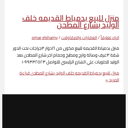
 للبيع بدمياط القديمه خلف
يد بشارع المطحن
يقاً
/
العقارات والمقاولات
/
omar elshamy
منزل بدمياط القديمه للبيع مكون من ٦ادوار ٣جراجات تحت الدور
شقة ٣غرف وصالة وارج ومطبخ وحمام اخر شارع المطحن بعد
حلويات علي الشارع الرئيسي للتواصل ٠١٠٩٩٣٣٢٥٢٣
بيع بدمياط القديمه خلف الوليد بشارع المطحن
قراءة
»