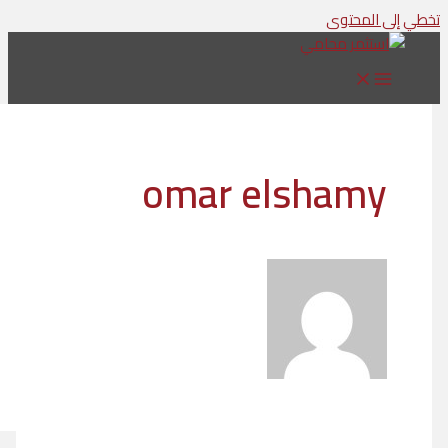
لمحتوى
omar elsham