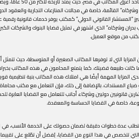
من بين هذه المكاتب يأتي “م
 “المستشار القانوني الدولي” كمكتب يوفر خدمات قانونية رقمية عبر
ران وشركاه” الذي اشتهر في تمثيل قضايا البنوك والشركات الكبرى
مكتب من موقع العميل.
لمزايا التي لا توفرها المكاتب الصغيرة أو المتوسطة، حيث تتمثل أ
نت طبيعة قضيتك. كما يتمتع المحامون في هذه المكاتب بخبرات طوي
دى المزايا المهمة أيضًا هي امتلاك هذه المكاتب بنية تنظيمية قو
أو ضياع المستندات. بالإضافة إلى ذلك، فإن التعامل مع مكتب محاماة
ين قانونيين دوليين وشركاء أجانب للتعامل مع القضايا العابرة للحد
فوعة، خاصة في القضايا الحساسة والمعقدة.
 يتطلب عدة خطوات دقيقة لضمان حصولك على الخدمة الأنسب، في ال
 التي تتخصص في هذا النوع من القضايا، يُفضل أن تطّلع على تقييما