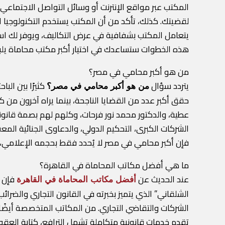
المكتب عبر مواقع الإنترنت أو وسائل التواصل الاجتماع
لقضيتك. كذلك، تأكد من أن المكتب يستخدم التكنولوجيا الق
يتعامل المكتب بشفافية في عرض التكاليف، ويوفر لك استشا
هذه الخطوات ستساعدك في اختيار أكبر مكتب محاماة يلبي
من هو أكبر محامي في مصر؟
يتردد سؤال
كثيرًا بين ال
من هو أكبر محامي في مصر؟
حقق أكبر عدد من القضايا الناجحة، بينما يراه آخرون من كان
عطية، والدكتور محمد نور فرحات، وكلهم لهم بصمة قانونية
الشركات الكبرى، التحكيم الدولي، والدعاوى الجنائية المعق
فإن أكبر محامي في مصر لا يُحدد فقط بحجمه الإعلامي، بل
ما هي أفضل مكاتب المحاماة في القاهرة؟
عند الحديث عن
فإن ا
أفضل مكاتب المحاماة في القاهرة
الشركات والتقاضي التجاري. من المكاتب المتخصصة أيضًا
تقدم خدمات قانونية متكاملة تشمل الترافع، كتابة العقود