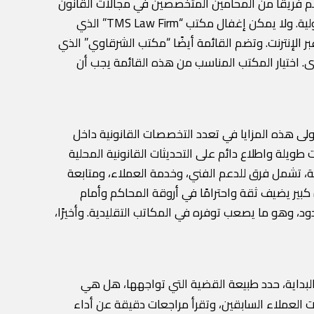
كتب الشلقاني للمحاماة” كأحد أعرق المكاتب في مصر، حيث يمتد تاريخه لأكثر من 50 عامًا، ويضم فريقًا من المحامين المتخصصين في مجالات القانون
التجاري والاستثمار والتحكيم. كما يتصدر “مكتب ذو الفقار وشركاه” القائمة، خاصة في مجالات المنازعات التجارية والعقود الدولية. ولا يمكن إغفال مكتب “TMS Law Firm” الذي
 الإنترنت. وتضم القائمة أيضًا “مكتب الشرقاوي” الذي
. اختيار المكتب المناسب من هذه القائمة يجب أن
ولى هذه المزايا في تعدد التخصصات القانونية داخل
لة واطلاع دائم على التحديثات القانونية المحلية
ية، تشمل فرق للدعم الفني، وخدمة العملاء، ومتابعة
 كبير يضيف ثقة واحترامًا في أروقة المحاكم وأمام
ود، وهو ما يصعب توفره في المكاتب التقليدية. وأخيرًا،
بداية، حدد طبيعة القضية التي تواجهها، هل هي
ت العملاء السابقين، وتقرأ مراجعات دقيقة عن أداء