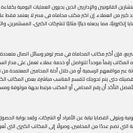
ارين القانونيين والإداريين الذين يديرون العمليات اليومية بكفاءة 
بير من العملاء. إن اكبر مكتب محاماه فى مصر لا يعتمد فقط على ال
إلكترونيًا، مما يجعله خيارًا مثاليًا للشركات الكبرى، المستثمرين، و
يع، فإن أكبر مكاتب المحاماة في مصر توفر وسائل اتصال متعددة
 المكاتب رقماً موحداً للتواصل أو خدمة عملاء تعمل على مدار السا
عبر مواقعهم الرسمية أو من خلال أدلة المحامين المعتمدة من نقاب
 قضيتك حتى يتم تحويلك للقسم المناسب مباشرة. بعض المكاتب الكبر
 الأفضل التأكد أن رقم المحامي أو المكتب مرتبط بجهة موثوقة و
نية ويتولى القضايا نيابة عن الأفراد أو الشركات، ويُعد بوابة الح
ة التي تضم عددًا من المحامين، وصولًا إلى المكاتب الكبرى التي ت