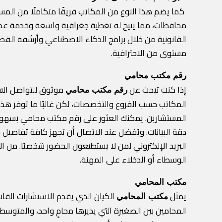
كما يضم هذا النوع من المكاتب فريقًا متكاملًا من المستش
محافظات، مما يتيح له تغطية جغرافية واسعة وخدمة عدد ك
القانونية من خلال برامج الذكاء الاصطناعي وأرشفة القضايا 
مستوى من الاحترافية.
رقم مكتب محامي
إذا كنت تبحث عن
موثوق للتواصل السر
رقم مكتب محامي
المكاتب حسب الفروع والتخصصات، لكن غالبًا ما توفر هذه
المستشارين. يمكنك العثور على رقم مكتب محامي بسهولة 
دقة البيانات. ويُفضل عند الاتصال أن تجهز كافة تفاصيل
البريد الإلكتروني لمن لا يستطيعون الحضور شخصيًا. من
الوسطاء أو الدخلاء على المهنة.
مكتب المحامي
يمثل
الكيان الذي يقدم الاستشارات القانو
مكتب المحامي
المحامين بين الصغيرة التي يديرها محامٍ واحد، والمتوسط