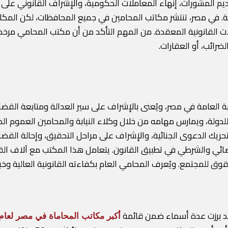
يم المشورات، إنهاء المعاملات الحكومية، والإشراف القانوني على 
مة. في مصر، تنتشر مكاتب المحامين في جميع المحافظات، لكن المكات
ات القانونية المعقدة. من المهم التأكد من أن مكتب المحامي مرخص ر
رائب، أو العقارات.
ة العامة في مصر، ويُعنى بالإشراف على سير العدالة ومتابعة القضاي
لدولة، ويمارس مهامه من خلال وكلاء النيابة والمحامين العموم ال
يك الدعوى الجنائية، والإشراف على مراحل التحقيق، وإحالة القض
ائي والشرطي في تطبيق القانون. يتعامل هذا المكتب مع آلاف القضايا
ق للمجتمع. ويُعرف المحامي العام بكفاءته القانونية العالية وخبرت
وقد برزت عدة أسماء ضمن قائمة
أكبر مكاتب المحاماة في مصر لعام 025