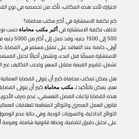
اختيارك لأحد هذه المكاتب، تأكد من تخصصه في نوع الق
كم تكلفة الاستشارة في أكبر مكتب محاماة؟
تختلف تكلفة الاستشارة في
حسب نوع ا
أكبر مكتب محاماة
500 إلى 0
أولى، خاصة عند التعاقد على تمثيل مستمر في القضايا. ك
الاستشارة مسبقًا قبل البدء، وتشمل أحيانًا تحليل المست
تشمل، لتقييم القيمة مقابل السعر، وتجنب التكاليف غير ال
هل يمكن لمكتب محاماة كبير أن يتولى القضايا العمالية؟
نعم، يمكن بالتأكيد لـ
كبير أن يتولى القضاي
مكتب محاماة
هذه القضايا نزاعات الفصل التعسفي، عدم صرف الأجور، ق
قانون العمل المصري واللوائح المنظمة للعلاقات العمال
اللوائح الداخلية، والتسويات الودية. وفي حالة عدم الو
على تحليل دقيق للقضية، وخطة قانونية شاملة، وفرصة 