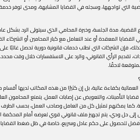
ضية التي تواجهها، وسجله في القضايا المشابهة، ومدى توفر خدمة
لقضية، مدة الجلسة، وخبرة المحامي الذي سيتولى الرد. بشكل عام
150 جنيه، وقد تصل إلى أكثر من 5000 جنيه في القضايا المعقدة أو عند التعامل مع كبار المح
ذلك، فإن الشركات التي تطلب خدمات قانونية دورية تحصل غالبًا على
ندات، تقديم الرأي القانوني، والرد على الاستفسارات خلال وقت محدد
متوقعة لاحقًا.
ا العمالية بكفاءة عالية، بل إن كثيرًا من هذه المكاتب لديها أق
ضايا التأمينات، والتعويض عن إصابات العمل. يتمتع المحامون ال
ية. كما يمكنهم تمثيل كل من العامل وصاحب العمل، بحسب الطرف الم
صول إلى حل ودي، يتم تجهيز ملف قانوني قوي لعرضه أمام المحكمة 
أفضل للحصول على حكم عادل وسريع، خاصة في ظل ضغط القضايا في