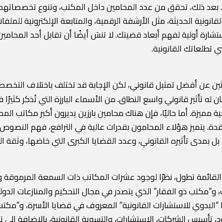
ي. بعد ذلك، تحقق من عدد المحامين داخل المكتب، وتنوع تخصصاتهم،
انونية الحديثة، مثل الأرشفة الرقمية، والمتابعة الإلكترونية للملف
رة أولية لفهم أبعاد قضيتك. لا تنسَ أيضًا أن تقابل أحد المحامين
 تطلعاتك القانونية.
باحثين عن أفضل تمثيل قانوني، لكن الإجابة قد تختلف باختلاف التخ
 له تأثير قانوني واسع النطاق. من الأسماء البارزة التي تُذكر كثيرًا
 مميزة. أما حاليًا، فإن هناك محامين بارزين يديرون أكبر مكاتب الم
دة. يتميز هؤلاء المحامون بقدرات عالية في الترافع، فهم النصوص الق
 بمدى تأثيره القانوني، وعدد القضايا الكبرى التي خاضها، وثقة الع
لقائمة تطول، نظرًا لوجود عشرات المكاتب ذات السمعة المرموقة و
 “البدوي للاستشارات القانونية” المعروف في قضايا الأسرة، و”مك
، تأسيس الشركات، الاستشارات، والتسوية القانونية، بالإضافة إلى 