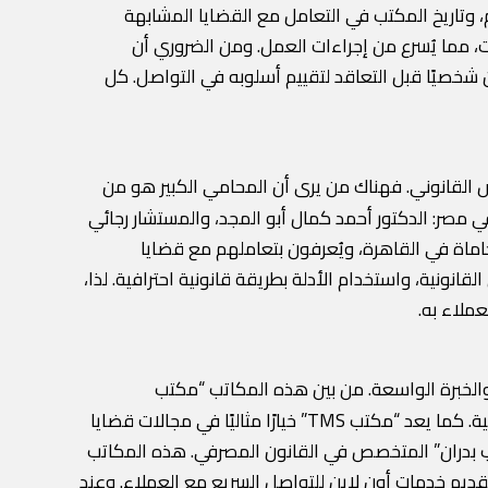
 وتاريخ المكتب في التعامل مع القضايا المشابهة
ات، مما يُسرع من إجراءات العمل. ومن الضروري أن
 شخصيًا قبل التعاقد لتقييم أسلوبه في التواصل. كل
صص القانوني. فهناك من يرى أن المحامي الكبير هو من
 في مصر: الدكتور أحمد كمال أبو المجد، والمستشار رجائي
حاماة في القاهرة، ويُعرفون بتعاملهم مع قضايا
انونية، واستخدام الأدلة بطريقة قانونية احترافية. لذا،
ملاء به.
الخبرة الواسعة. من بين هذه المكاتب “مكتب
الشلقاني” الذي يتميز بخبرته في القانون التجاري والضرائب، و”مكتب ذو الفقار” الذي يتصدر في مجال التحكيم والمنازعات الدولية. كما يعد “مكتب TMS” خيارًا مثاليًا في مجالات قضايا
تب بدران” المتخصص في القانون المصرفي. هذه المكاتب
تقديم خدمات أون لاين للتواصل السريع مع العملاء. وعند