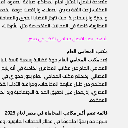
متعددة تشمل التمثيل أمام المحاكم، صياغة العقود، تقد
المكتب، زادت الثقة به بين العملاء، وارتفعت جودة الخد
والجيزة والإسكندرية، حيث تتركز القضايا الكبرى والمعامل
المطلوبة، خاصة في المجالات المتخصصة مثل الشركات، الض
شاهد ايضا:
افضل محامي نقض في مصر
مكتب المحامي العام
يُعد
جهة قضائية رسمية تابعة للنياب
مكتب المحامي العام
المحامي العام عن مكاتب المحامين الخاصة في أنه يتبع ل
القضائي. يضطلع مكتب المحامي العام بدور محوري في تحر
المجتمع من خلال متابعة المخالفات، ومراقبة الأداء القض
المصري، إذ يعمل على تحقيق العدالة الاجتماعية ورد الحقو
المعقدة.
قائمة تضم أكبر مكاتب المحاماة في مصر لعام 2025
تشهد مصر نموًا ملحوظًا في قطاع الخدمات القانونية، 