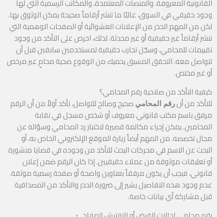
القانونية المعروفة، والمنصات المعتمدة، والمكاتب الرسمية التي لها
وجود حقيقي في السوق، غالبًا ما تنشر أرقاماً صحيحة يمكن الوثوق بها.
لكن من المهم الحذر من الإعلانات العشوائية أو الصفحات الوهمية التي
تنشر أرقاماً غير حقيقية أو غير محدثة. لذلك، احرص على التأكد من وجود
تقييمات للمحامي، وسجّل تجارب حقيقية لمستخدمين سابقين قبل أن
تتواصل معه. التحقق المسبق يحميك من الوقوع ضحية محامٍ غير مرخص
أو غير مختص.
كيفية التأكد من صلاحية رقم المحامي؟
للتأكد من أن
صحيح وصالح للتواصل، تأكد أولاً من أن الرقم
رقم المحامي
مرفق باسم مكتب قانوني معروف أو شخص مسجل في نقابة
المحامين. يمكن إجراء مكالمة قصيرة لاختبار رد المحامي وسؤاله عن
مجال تخصصه. من المهم أيضاً زيارة الموقع الإلكتروني الخاص به، أو
البحث عن الاسم في محركات البحث للتأكد من وجوده في قضايا منشورة
أو تعليقات موثوقة من عملاء حقيقيين. إذا كان الرقم ضمن إعلان
قانوني، فيجب أن يكون مرفقاً بعناوين واضحة أو صفحة رسمية موثقة.
عدم وجود هذه التفاصيل يشير إلى ضرورة الحذر والتأكد من المصداقية
قبل مشاركة أي بيانات خاصة.
رقم محامي لحالات القبض أو التفتيش المفاجئ