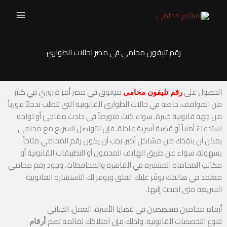
خطي
لى
لمحتوى
رقم تليفون محامي في مصر لحالات الطوارئ
الحصول على
موثوق في مصر أمر ضروري في كثير
رقم تليفون محامى
من المواقف، خاصة في حالات الطوارئ القانونية التي تتطلب تدخلاً فورياً
من جهة قانونية خبيرة. سواء كنت متورطاً في حادث مفاجئ أو تواجه
استدعاءً أمنياً أو قضية أسرية عاجلة، فإن التواصل السريع مع محامي
يمكن أن ينقذك من مشاكل أكبر. يجب أن يكون رقم المحامي متاحاً
بسهولة، سواء عن طريق الهاتف المحمول أو التطبيقات القانونية أو
مكاتب المحاماة المنتشرة في القاهرة والمحافظات. وجود رقم محامي
معتمد في هاتفك يوفّر عليك القلق ويوفر لك الاستشارة القانونية
السريعة متى احتجت إليها.
أرقام محامين متخصصين في قضايا الأسرة، العمل، الجنائي
تتنوع التخصصات القانونية، ولذلك فإن امتلاكك لقائمة تضم
أرقام