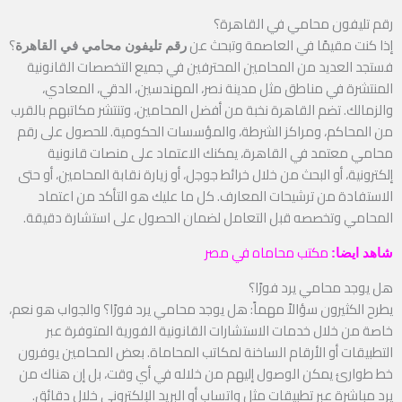
رقم تليفون محامي في القاهرة؟
إذا كنت مقيمًا في العاصمة وتبحث عن
؟
رقم تليفون محامي في القاهرة
فستجد العديد من المحامين المحترفين في جميع التخصصات القانونية
المنتشرة في مناطق مثل مدينة نصر، المهندسين، الدقي، المعادي،
والزمالك. تضم القاهرة نخبة من أفضل المحامين، وتنتشر مكاتبهم بالقرب
من المحاكم، ومراكز الشرطة، والمؤسسات الحكومية. للحصول على رقم
محامي معتمد في القاهرة، يمكنك الاعتماد على منصات قانونية
إلكترونية، أو البحث من خلال خرائط جوجل، أو زيارة نقابة المحامين، أو حتى
الاستفادة من ترشيحات المعارف. كل ما عليك هو التأكد من اعتماد
المحامي وتخصصه قبل التعامل لضمان الحصول على استشارة دقيقة.
مكتب محاماه في مصر
شاهد ايضا:
هل يوجد محامي يرد فورًا؟
يطرح الكثيرون سؤالاً مهماً: هل يوجد محامي يرد فورًا؟ والجواب هو نعم،
خاصة من خلال خدمات الاستشارات القانونية الفورية المتوفرة عبر
التطبيقات أو الأرقام الساخنة لمكاتب المحاماة. بعض المحامين يوفرون
خط طوارئ يمكن الوصول إليهم من خلاله في أي وقت، بل إن هناك من
يرد مباشرة عبر تطبيقات مثل واتساب أو البريد الإلكتروني خلال دقائق.