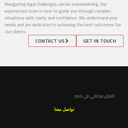
Navigating legal challenges can be overwhelming. Our
experienced team is here to guide you through complex
situations with clarity and confidence. We understand your
needs and are dedicated to achieving the best outcomes for
our clients.
CONTACT US
GET IN TOUCH
افضل محامي في مصر
تواصل معنا