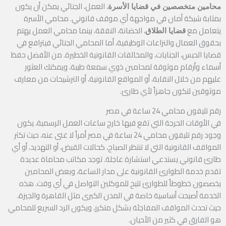
، العمل، الجنائي يمكن أن يكون
محامين متخصصين في قضايا الأسرة
بمثابة شبكة أمان في مواجهة أي موقف قانوني. محامي الأسرة
يتعامل مع
، الحضانة، النفقة، بينما محامي العمل يهتم
قضايا الطلاق
بحقوق العمال والنزاعات الوظيفية، أما المحامي الجنائي فيترافع في
قضايا الحبس، الجنايات، والمخالفات القانونية الخطيرة. من الأفضل حفظ
أسماء وأرقام موثوقة لمحامين ذوي سمعة طيبة، ويمكنك العثور
عليهم من خلال النقابة، أو المواقع القانونية، أو الترشيحات من معارف
موثوقين لتكون جاهزاً لأي طارئ.
رقم تليفون محامي 24 ساعة في مصر
في الأوقات الحرجة التي تقع فيها خارج ساعات العمل الرسمية، يكون
وجود رقم تليفون محامي 24 ساعة في مصر أمراً لا غنى عنه، حيث تكثر
المواقف القانونية التي لا تنتظر الصباح، كحالات القبض، أو التهديد، أو أي
طارئ قانوني يستدعي استشارة عاجلة. توجد مكاتب محاماة عديدة
تقدم خدمة الطوارئ القانونية على مدار الساعة، وبعض المحامين
يخصصون خطوطاً للطوارئ تتيح للموكلين التواصل في أي وقت. هذه
الخدمة أصبحت أساسية خاصة في المدن الكبرى مثل القاهرة والجيزة،
حيث تحدث المواقف المفاجئة بشكل متكرر، ويكون الرد السريع للمحامي
هو الفارق في كثير من الأحيان.