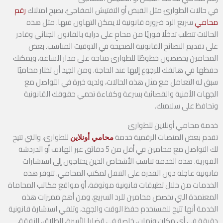
في حالات الطوارئ مثل القبض أو التفتيش المفاجئ، يصبح امتلاك
رقم
محامي
سريع الرد ضرورة قانونية لا يمكن التهاون فيها. مثل هذه
الحالات تتطلب تدخلًا فوريًا من محامٍ على دراية بالقانون الجنائي وقادر
على تقديم النصائح القانونية الصحيحة في التوقيت المناسب. بعض
المحامين يخصصون خطوطًا للطوارئ متاحة على مدار الساعة، ويمكنك
حفظها في هاتفك للرجوع إليها عند الحاجة. ومن الجيد أن تختار محاميًا
سبق له التعامل مع مثل هذه الحالات، ولديه خبرة في التواصل مع
الجهات الأمنية والقضائية بسرعة وكفاءة تحمي حقوقك القانونية
وتحافظ على سلامتك.
خدمة محامي أونلاين للطوارئ
تقدم بعض المنصات الرقمية خدمة
للطوارئ، والتي تتيح
محامي أونلاين
لك التواصل مع محامين في أقل من 5 دقائق عبر الهاتف أو الدردشة
الفورية. هذه الخدمة تناسب الأشخاص الذين يحتاجون إلى استشارات
قانونية عاجلة دون القدرة على التنقل لمكتب المحامي. تتوفر هذه
الخدمات من خلال تطبيقات قانونية موثوقة، أو مواقع مكاتب المحاماة
المعتمدة التي تخصص محامين للرد السريع. ومن أهم مميزات هذه
الخدمة أنها تتيح للمستخدم حفظ الوقت والجهد، وتلقي استشارة قانونية
دقيقة في أي مكان وزمان، خاصة في قضايا الأسرة، الطلاق، النفقة،