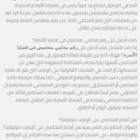
السر في الوصول لمحامٍ يرد فوراً يكمن في معرفة الأرقام الصحيحة
واختيار محامين متخصصين يقدمون هذه الخدمة بالفعل. سرعة الرد تُعد
من العلامات التي تميز المحامي الجاد عن غيره، وتعكس التزامه وحرصه
على خدمة موكليه بشكل فعّال.
كيف أحصل على رقم محامي متخصص في قضايا الأسرة؟
إذا كنت تتساءل كيف أحصل على
رقم محامي متخصص في قضايا
؟ فهناك أكثر من طريقة فعالة للوصول إلى هذا النوع من
الأسرة
المحامين، أهمها زيارة مكاتب المحاماة المعروفة التي تعلن عن
تخصصاتها، أو البحث في المنصات القانونية على الإنترنت التي تتيح لك فلترة
المحامين حسب التخصص والموقع الجغرافي. كما يمكنك مراجعة نقابة
المحامين أو الانضمام إلى مجموعات التواصل الاجتماعي الخاصة بالمجال
القانوني. ينصح أيضاً بالاطلاع على تقييمات العملاء السابقين للتأكد من
احترافية المحامي ونجاحه في القضايا الأسرية مثل الطلاق، النفقة،
الحضانة، وتوثيق الزواج أو الطلاق.
هل أرقام المحامين على الإنترنت موثوقة؟
السؤال الشائع بين الناس هو: هل أرقام المحامين على الإنترنت موثوقة؟
والإجابة تتوقف على المصدر الذي تستخرج منه هذه الأرقام. إن المواقع