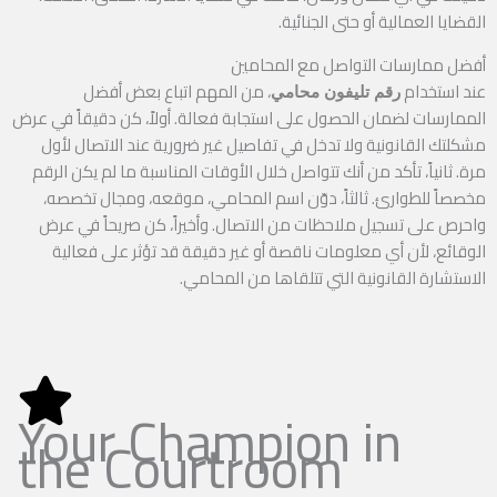
القضايا العمالية أو حتى الجنائية.
أفضل ممارسات التواصل مع المحامين
عند استخدام
، من المهم اتباع بعض أفضل
رقم تليفون محامي
الممارسات لضمان الحصول على استجابة فعالة. أولاً، كن دقيقاً في عرض
مشكلتك القانونية ولا تدخل في تفاصيل غير ضرورية عند الاتصال لأول
مرة. ثانياً، تأكد من أنك تتواصل خلال الأوقات المناسبة ما لم يكن الرقم
مخصصاً للطوارئ. ثالثاً، دوّن اسم المحامي، موقعه، ومجال تخصصه،
واحرص على تسجيل ملاحظات من الاتصال. وأخيراً، كن صريحاً في عرض
الوقائع، لأن أي معلومات ناقصة أو غير دقيقة قد تؤثر على فعالية
الاستشارة القانونية التي تتلقاها من المحامي.
Your Champion in
the Courtroom